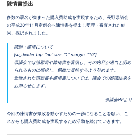
陳情書提出
多数の署名が集まった購入費助成を実現するため、長野県議会
の平成30年11月定例会へ陳情書を提出し受理・審査された結
果、
採択されました。
請願・陳情について
[su_divider top=”no” size=”1″ margin=”10″]
県議会では請願書や陳情書を審議し、その内容が適当と認め
られるものは採択し、県政に反映するよう努めます。
受理された請願書や陳情書については、議会での審議結果を
お知らせします。
県議会HPより
今回の陳情書が県政を動かすための一歩になることを願い、こ
れからも購入費助成を実現するため活動を続けていきます。